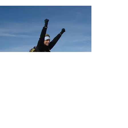
SOMMER
Bergtouren | Klettertouren
Kletterkurse und -Coaching
Alpine Kurse | Schnuppern für
Schulen und Firmen